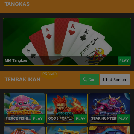
TANGKAS
MM Tangkas
PLAY
PROMO
TEMBAK IKAN
Cari
Lihat Semua
FIERCE FISHING
GODS FORTUNE FISHING
STAR HUNTER
PLAY
PLAY
PLAY