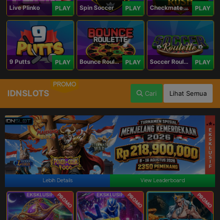
Live Plinko
Spin Soccer
Checkmate Rush
PLAY
PLAY
PLAY
9 Putts
Bounce Roulette
Soccer Roulette
PLAY
PLAY
PLAY
PROMO
IDNSLOTS
Cari
Lihat Semua
Lebih Details
View Leaderboard
PROMO
PROMO
PROMO