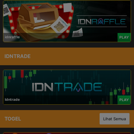
idnraffle
PLAY
IDNTRADE
Idntrade
PLAY
TOGEL
Lihat Semua