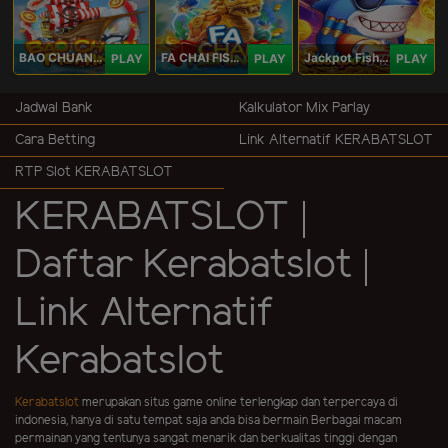
BAO CHUAN FISHING
FA CHAI FISHING
Jackpot Fishing Jili
PLAY
PLAY
PLAY
Jadwal Bank
Kalkulator Mix Parlay
Cara Betting
Link Alternatif KERABATSLOT
RTP Slot KERABATSLOT
KERABATSLOT |
Daftar Kerabatslot |
Link Alternatif
Kerabatslot
Kerabatslot
merupakan situs game online terlengkap dan terpercaya di
indonesia, hanya di satu tempat saja anda bisa bermain Berbagai macam
permainan yang tentunya sangat menarik dan berkualitas tinggi dengan