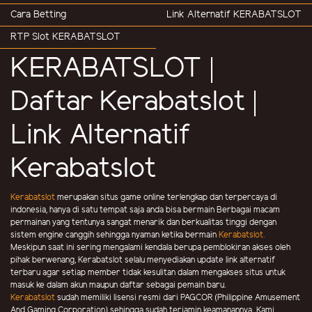
Cara Betting
Link Alternatif KERABATSLOT
RTP Slot KERABATSLOT
KERABATSLOT |
Daftar Kerabatslot |
Link Alternatif
Kerabatslot
Kerabatslot
merupakan situs game online terlengkap dan terpercaya di
indonesia, hanya di satu tempat saja anda bisa bermain Berbagai macam
permainan yang tentunya sangat menarik dan berkualitas tinggi dengan
sistem engine canggih sehingga nyaman ketika bermain
Kerabatslot.
Meskipun saat ini sering mengalami kendala berupa pemblokiran akses oleh
pihak berwenang, Kerabatslot selalu menyediakan update link alternatif
terbaru agar setiap member tidak kesulitan dalam mengakses situs untuk
masuk ke dalam akun maupun daftar sebagai pemain baru.
Kerabatslot
sudah memiliki lisensi resmi dari PAGCOR (Philippine Amusement
And Gaming Corporation) sehingga sudah terjamin keamanannya. Kami