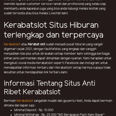
memiliki layanan customer service ramah dan profesional yang selalu siap
membantu anda kapanpun juga yang bisa anda hubungi melalui kontak yang
sudah tersedia atau bisa melalui Livechat kami .
Kerabatslot Situs Hiburan
terlengkap dan terpercaya
Kerabatslot
atau
Kerabat slot
sudah menjadi pusat hiburan yang sangat
digemari sejak 2021, dengan fasilifafatas yang lengkap dan canggih
menjadikan nilai plus untuk dirasakan setiap member kami sehingga berbagai
pilihan jenis permainkan dapat dimainkan dengan nyaman. Kami harapkan untuk
mengikuti sosial media Kerabatslot seperti Facebook dan Instagram untuk
mendapatkan informasi terbaru dari Kerabatslot setiap harinya supaya tidak
kesulitan untuk mendapatkan link terbaru kami.
Informasi Tentang Situs Anti
Ribet Kerabatslot
Bermain
Kerabatslot
sangatlah mudah dan ga perlu ribet, Anda dapat bermain
dimana dan kapan saja :
Minimal Deposit : Rp. 10.000
Minimal Withdraw : Rp. 25.000 *WD Berapapun Pasti Kami Bayar*