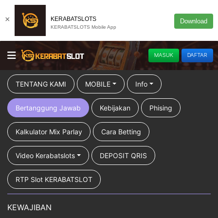
×
KERABATSLOTS
Download
KERABATSLOTS Mobile App
MASUK
DAFTAR
TENTANG KAMI
MOBILE
Info
Bertanggung Jawab
Kebijakan
Phising
Kalkulator Mix Parlay
Cara Betting
Video Kerabatslots
DEPOSIT QRIS
RTP Slot KERABATSLOT
KEWAJIBAN