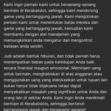
Kami ingin pemain kami untuk bersenang-senang
bermain di Kerabatslot, sehingga kami mendorong
game yang bertanggung jawab. Kami mengizinkan
pemain kami untuk menentukan batas mereka dari
game yang bertanggung jawab, kemudian kami
membantu dengan alat manajemen yang
memungkinkan anda mengatur dan mengontrol
batasan anda sendiri.
Judi adalah bentuk hiburan, dan tidak pernah harus
menempatkan beban pada kehidupan Anda baik
secara finansial maupun emosional. Meminjam uang
untuk bermain, menghabiskan di atas anggaran atau
menggunakan uang yang dialokasikan untuk tujuan lain
bukan hanya tidak bijaksana tetapi dapat
menyebabkan masalah yang signifikan untuk Anda dan
orang lain di sekitar Anda. Kami ingin Anda menikmati
bermain di Kerabatslots, sehingga bertaruh
bertanggung jawab dan bersenang-senang!