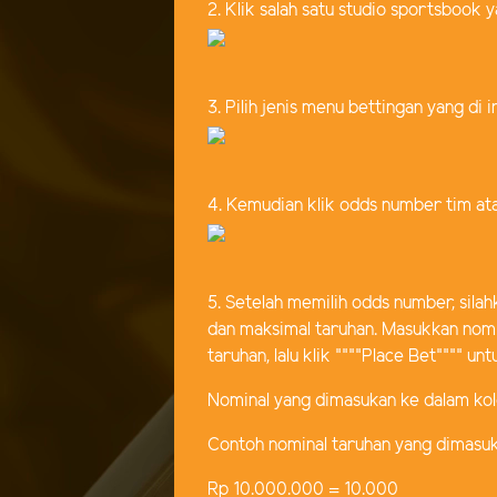
2. Klik salah satu studio sportsbook y
3. Pilih jenis menu bettingan yang di 
4. Kemudian klik odds number tim ata
5. Setelah memilih odds number, silah
dan maksimal taruhan. Masukkan nomi
taruhan, lalu klik """"Place Bet"""" u
Nominal yang dimasukan ke dalam kolo
Contoh nominal taruhan yang dimasuk
Rp 10.000.000 = 10.000