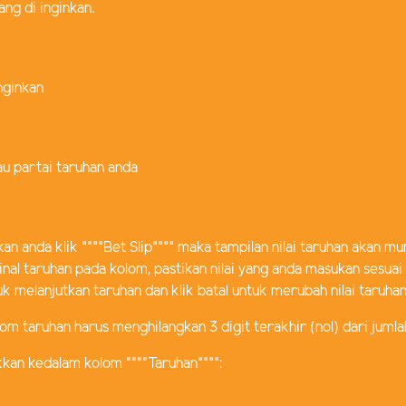
ang di inginkan.
inginkan
u partai taruhan anda
kan anda klik """"Bet Slip"""" maka tampilan nilai taruhan akan m
nal taruhan pada kolom, pastikan nilai yang anda masukan sesua
ntuk melanjutkan taruhan dan klik batal untuk merubah nilai taruhan
m taruhan harus menghilangkan 3 digit terakhir (nol) dari jumla
kan kedalam kolom """"Taruhan"""":