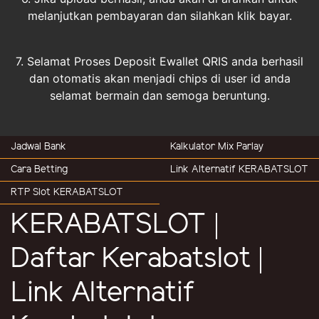
melanjutkan pembayaran dan silahkan klik bayar.
7. Selamat Proses Deposit Ewallet QRIS anda berhasil
dan otomatis akan menjadi chips di user id anda
selamat bermain dan semoga beruntung.
Jadwal Bank
Kalkulator Mix Parlay
Cara Betting
Link Alternatif KERABATSLOT
RTP Slot KERABATSLOT
KERABATSLOT |
Daftar Kerabatslot |
Link Alternatif